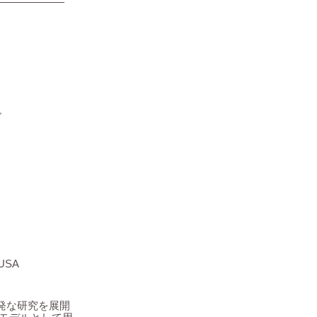
会
 USA
活発な研究を展開