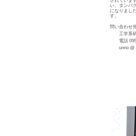
されています。特
い、タンパ
になりまし
す。
問い合わせ
工学系研
095
電話
unno @ 