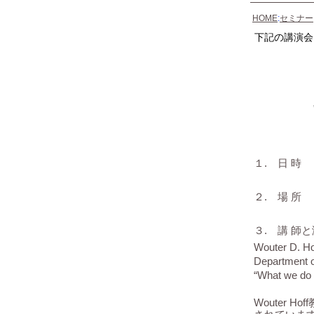
HOME
:
セミナー
下記の講演会
. 日 時 
１
. 場 所
２
. 講 師と
３
Wouter D. H
Department o
“What we do 
Wouter